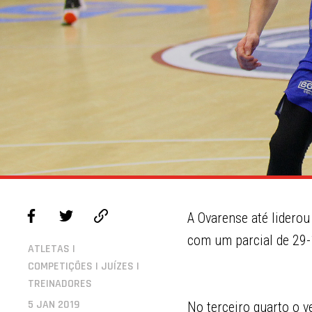
A Ovarense até liderou
com um parcial de 29-
ATLETAS |
COMPETIÇÕES | JUÍZES |
TREINADORES
5 JAN 2019
No terceiro quarto o 