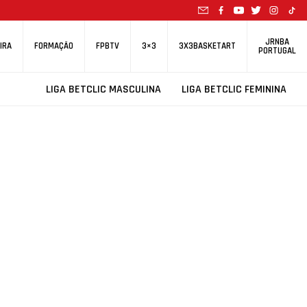
JRNBA
IRA
FORMAÇÃO
FPBTV
3×3
3X3BASKETART
PORTUGAL
LIGA BETCLIC MASCULINA
LIGA BETCLIC FEMININA