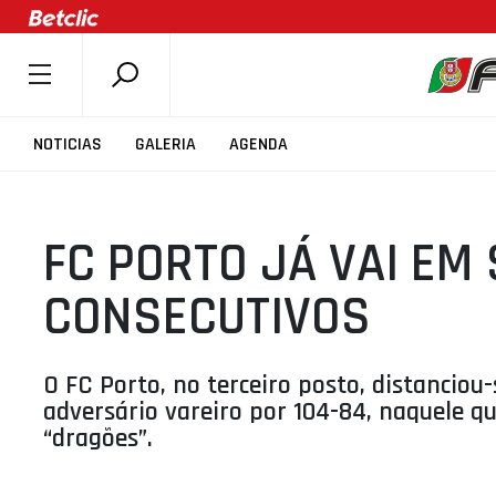
SOBRE A FPB
NOTICIAS
GALERIA
AGENDA
DOCUMENTOS
ÚLTIMAS
FC PORTO JÁ VAI EM
COMPETIÇÕES
ASSOCIAÇÕES
CONSECUTIVOS
CLUBES
AGENTES
O FC Porto, no terceiro posto, distancio
AGENDA
adversário vareiro por 104-84, naquele qu
“dragões”.
SELEÇÕES
MINIBASQUETE