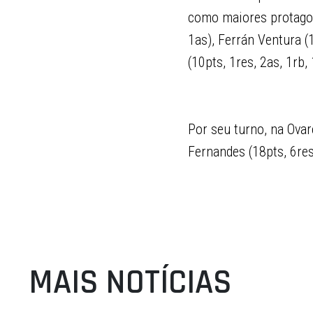
como maiores protagoni
1as), Ferrán Ventura (1
(10pts, 1res, 2as, 1rb, 
Por seu turno, na Ova
Fernandes (18pts, 6res,
MAIS NOTÍCIAS