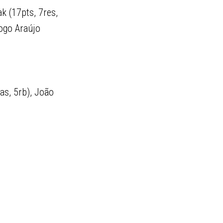
k (17pts, 7res,
iogo Araújo
as, 5rb), João