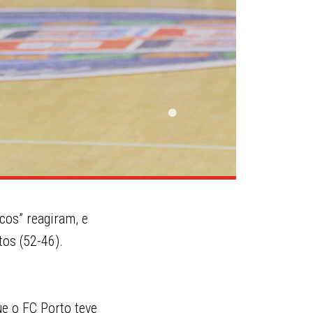
ncos” reagiram, e
os (52-46).
ue o FC Porto teve