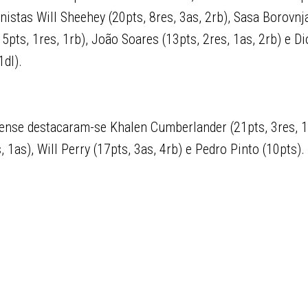
stas Will Sheehey (20pts, 8res, 3as, 2rb), Sasa Borovnja
5pts, 1res, 1rb), João Soares (13pts, 2res, 1as, 2rb) e D
1dl).
rense destacaram-se Khalen Cumberlander (21pts, 3res, 1
 1as), Will Perry (17pts, 3as, 4rb) e Pedro Pinto (10pts).