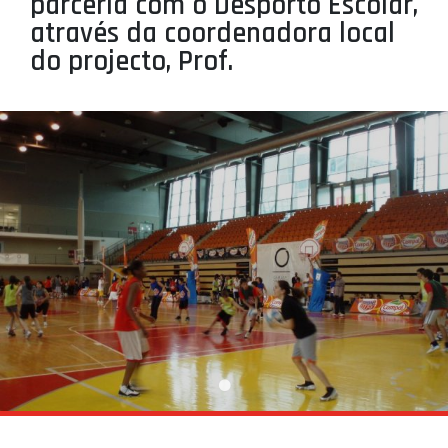
parceria com o Desporto Escolar,
PROJETOS
através da coordenadora local
do projecto, Prof.
LIGA BETCLIC MASCULINA
LIGA BETCLIC FEMININA