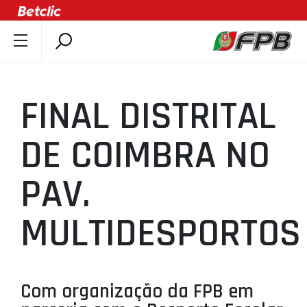
SOBRE A FPB
DOCUMENTOS
FINAL DISTRITAL
ÚLTIMAS
COMPETIÇÕES
DE COIMBRA NO
ASSOCIAÇÕES
PAV.
CLUBES
AGENTES
MULTIDESPORTOS
AGENDA
SELEÇÕES
MINIBASQUETE
Com organização da FPB em
ÁREA TÉCNICA