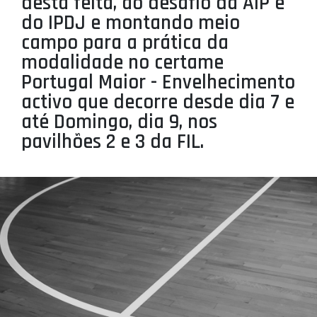
desta feita, ao desafio da AIP e
PROJETOS
do IPDJ e montando meio
campo para a prática da
LIGA BETCLIC MASCULINA
modalidade no certame
LIGA BETCLIC FEMININA
Portugal Maior - Envelhecimento
activo que decorre desde dia 7 e
até Domingo, dia 9, nos
pavilhões 2 e 3 da FIL.