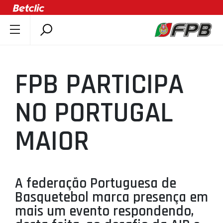
SOBRE A FPB
DOCUMENTOS
FPB PARTICIPA
ÚLTIMAS
COMPETIÇÕES
NO PORTUGAL
ASSOCIAÇÕES
MAIOR
CLUBES
AGENTES
AGENDA
A federação Portuguesa de
SELEÇÕES
Basquetebol marca presença em
MINIBASQUETE
mais um evento respondendo,
ÁREA TÉCNICA