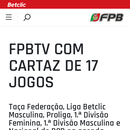
SOBRE A FPB
DOCUMENTOS
FPBTV COM
ÚLTIMAS
COMPETIÇÕES
CARTAZ DE 17
ASSOCIAÇÕES
JOGOS
CLUBES
AGENTES
AGENDA
Taça Federação, Liga Betclic
SELEÇÕES
Masculina, Proliga, 1.ª Divisão
MINIBASQUETE
Feminina, 1.ª Divisão Masculina e
ÁREA TÉCNICA