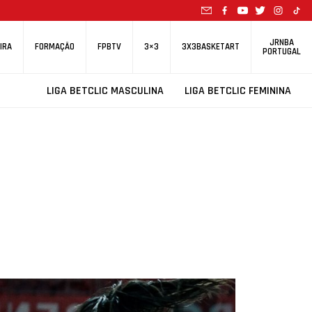
JRNBA
IRA
FORMAÇÃO
FPBTV
3×3
3X3BASKETART
PORTUGAL
LIGA BETCLIC MASCULINA
LIGA BETCLIC FEMININA