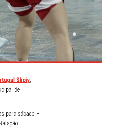
rtugal Skoiy
,
icipal de
das para sábado –
 Natação