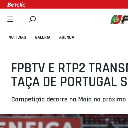
SOBRE A FPB
NOTICIAS
GALERIA
AGENDA
DOCUMENTOS
ÚLTIMAS
FPBTV E RTP2 TRANS
COMPETIÇÕES
ASSOCIAÇÕES
TAÇA DE PORTUGAL S
CLUBES
AGENTES
Competição decorre na Maia no próximo
AGENDA
SELEÇÕES
MINIBASQUETE