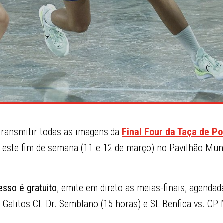
transmitir todas as imagens da
Final Four da Taça de Po
e este fim de semana (11 e 12 de março) no Pavilhão Mun
esso é gratuito
, emite em direto as meias-finais, agenda
Galitos Cl. Dr. Semblano (15 horas) e SL Benfica vs. CP