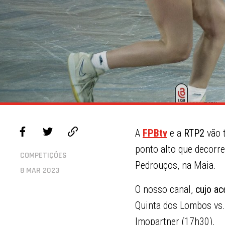
A
FPBtv
e a
RTP2
vão 
ponto alto que decorr
COMPETIÇÕES
Pedrouços, na Maia.
8 MAR 2023
O nosso canal,
cujo ac
Quinta dos Lombos vs. 
Imopartner (17h30).