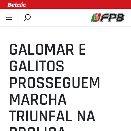
SOBRE A FPB
DOCUMENTOS
GALOMAR E
ÚLTIMAS
COMPETIÇÕES
GALITOS
ASSOCIAÇÕES
PROSSEGUEM
CLUBES
AGENTES
MARCHA
AGENDA
SELEÇÕES
TRIUNFAL NA
MINIBASQUETE
ÁREA TÉCNICA