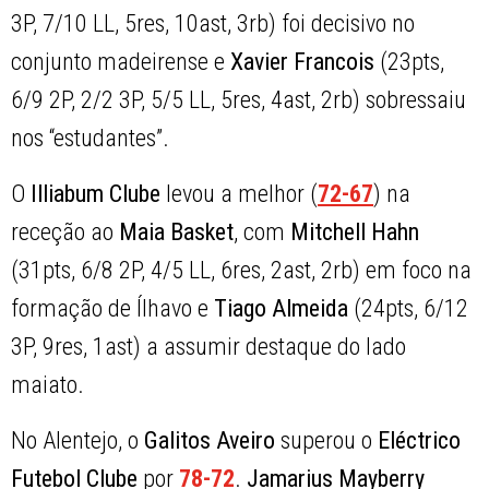
3P, 7/10 LL, 5res, 10ast, 3rb) foi decisivo no
conjunto madeirense e
Xavier Francois
(23pts,
6/9 2P, 2/2 3P, 5/5 LL, 5res, 4ast, 2rb) sobressaiu
nos “estudantes”.
O
Illiabum Clube
levou a melhor (
72-67
) na
receção ao
Maia Basket
, com
Mitchell Hahn
(31pts, 6/8 2P, 4/5 LL, 6res, 2ast, 2rb) em foco na
formação de Ílhavo e
Tiago Almeida
(24pts, 6/12
3P, 9res, 1ast) a assumir destaque do lado
maiato.
No Alentejo, o
Galitos Aveiro
superou o
Eléctrico
Futebol Clube
por
78-72
.
Jamarius Mayberry