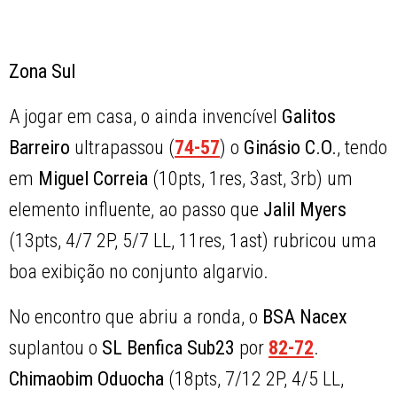
Zona Sul
A jogar em casa, o ainda invencível
Galitos
Barreiro
ultrapassou (
74-57
) o
Ginásio C.O.
, tendo
em
Miguel Correia
(10pts, 1res, 3ast, 3rb) um
elemento influente, ao passo que
Jalil Myers
(13pts, 4/7 2P, 5/7 LL, 11res, 1ast) rubricou uma
boa exibição no conjunto algarvio.
No encontro que abriu a ronda, o
BSA Nacex
suplantou o
SL Benfica Sub23
por
82-72
.
Chimaobim Oduocha
(18pts, 7/12 2P, 4/5 LL,