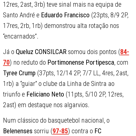
12res, 2ast, 3rb) teve sinal mais na equipa de
Santo André e
Eduardo Francisco
(23pts, 8/9 2P,
17res, 2rb, 1rb) demonstrou alta rotação nos
“encarnados”.
Já o
Queluz CONSILCAR
somou dois pontos (
84-
70
) no reduto do
Portimonense Portipesca
, com
Tyree Crump
(37pts, 12/14 2P, 7/7 LL, 4res, 2ast,
1rb) a “guiar” o clube da Linha de Sintra ao
triunfo e
Feliciano Neto
(11pts, 5/10 2P, 12res,
2ast) em destaque nos algarvios.
Num clássico do basquetebol nacional, o
Belenenses
sorriu (
97-85
) contra o
FC