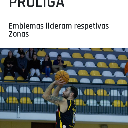
PROLIGA
PROJETOS
LIGA BETCLIC MASCULINA
Emblemas lideram respetivas
LIGA BETCLIC FEMININA
Zonas