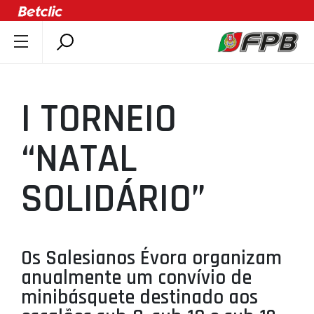
SOBRE A FPB
DOCUMENTOS
I TORNEIO
ÚLTIMAS
COMPETIÇÕES
“NATAL
ASSOCIAÇÕES
SOLIDÁRIO”
CLUBES
AGENTES
AGENDA
Os Salesianos Évora organizam
SELEÇÕES
anualmente um convívio de
MINIBASQUETE
minibásquete destinado aos
ÁREA TÉCNICA