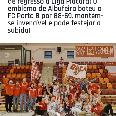
de regresso à Liga Placard! O
PROJETOS
emblema de Albufeira bateu o
FC Porto B por 88-69, mantém-
LIGA BETCLIC MASCULINA
se invencível e pode festejar a
LIGA BETCLIC FEMININA
subida!