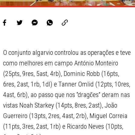
O conjunto algarvio controlou as operações e teve
como melhores em campo António Monteiro
(25pts, 9res, 5ast, 4rb), Dominic Robb (16pts,
6res, 2ast, 1rb, 1dl) e Tanner Omlid (12pts, 10res,
4ast, 6rb), ao passo que nos “dragões” deram nas
vistas Noah Starkey (14pts, 8res, 2ast), João
Guerreiro (13pts, 2res, 4ast, 2rb), Miguel Correia
(11pts, 3res, 2ast, 1rb) e Ricardo Neves (10pts,