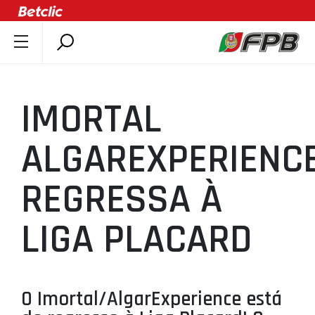
SOBRE A FPB
DOCUMENTOS
IMORTAL
ÚLTIMAS
COMPETIÇÕES
ALGAREXPERIENC
ASSOCIAÇÕES
REGRESSA À
CLUBES
AGENTES
LIGA PLACARD
AGENDA
SELEÇÕES
MINIBASQUETE
O Imortal/AlgarExperience está
ÁREA TÉCNICA