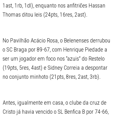
1ast, 1rb, 1dl), enquanto nos anfitriões Hassan
Thomas ditou leis (24pts, 16res, 2ast).
No Pavilhão Acácio Rosa, o Belenenses derrubou
o SC Braga por 89-67, com Henrique Piedade a
ser um jogador em foco nos “azuis” do Restelo
(19pts, 5res, 4ast) e Sidney Correia a despontar
no conjunto minhoto (21pts, 8res, 2ast, 3rb).
Antes, igualmente em casa, o clube da cruz de
Cristo já havia vencido o SL Benfica B por 74-66,