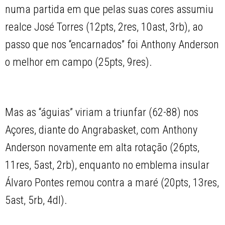
numa partida em que pelas suas cores assumiu
realce José Torres (12pts, 2res, 10ast, 3rb), ao
passo que nos “encarnados” foi Anthony Anderson
o melhor em campo (25pts, 9res).
Mas as “águias” viriam a triunfar (62-88) nos
Açores, diante do Angrabasket, com Anthony
Anderson novamente em alta rotação (26pts,
11res, 5ast, 2rb), enquanto no emblema insular
Álvaro Pontes remou contra a maré (20pts, 13res,
5ast, 5rb, 4dl).