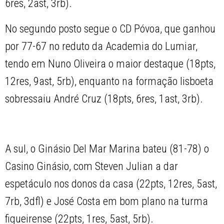
6res, 2ast, 3rb).
No segundo posto segue o CD Póvoa, que ganhou
por 77-67 no reduto da Academia do Lumiar,
tendo em Nuno Oliveira o maior destaque (18pts,
12res, 9ast, 5rb), enquanto na formação lisboeta
sobressaiu André Cruz (18pts, 6res, 1ast, 3rb).
A sul, o Ginásio Del Mar Marina bateu (81-78) o
Casino Ginásio, com Steven Julian a dar
espetáculo nos donos da casa (22pts, 12res, 5ast,
7rb, 3dfl) e José Costa em bom plano na turma
figueirense (22pts, 1res, 5ast, 5rb).