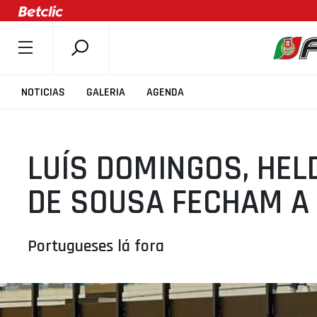
SOBRE A FPB
NOTICIAS
GALERIA
AGENDA
DOCUMENTOS
ÚLTIMAS
LUÍS DOMINGOS, HEL
COMPETIÇÕES
ASSOCIAÇÕES
DE SOUSA FECHAM A
CLUBES
AGENTES
Portugueses lá fora
AGENDA
SELEÇÕES
MINIBASQUETE