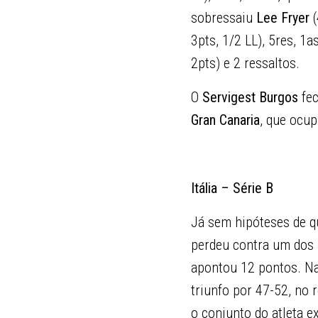
sobressaiu
Lee Fryer
3pts, 1/2 LL), 5res, 1a
2pts) e 2 ressaltos.
O
Servigest Burgos
fec
Gran Canaria
, que ocup
Itália – Série B
Já sem hipóteses de qu
perdeu contra um dos
apontou 12 pontos. Na
triunfo por 47-52, no 
o conjunto do atleta e