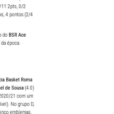
/11 2pts, 0/2
s, 4 pontos (2/4
ão do
BSR Ace
 da época.
cia Basket Roma
el de Sousa
(4.0)
e 2020/21 com um
ível). No grupo D,
 cinco emblemas.