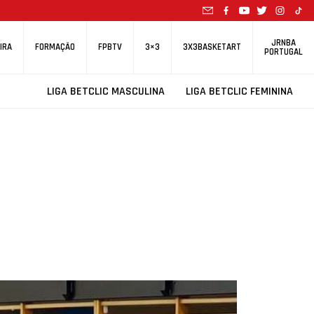
JRNBA
IRA
FORMAÇÃO
FPBTV
3×3
3X3BASKETART
PORTUGAL
LIGA BETCLIC MASCULINA
LIGA BETCLIC FEMININA