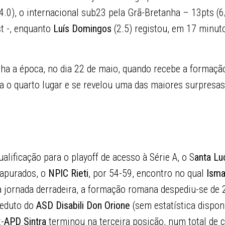
(4.0), o internacional sub23 pela Grã-Bretanha – 13pts (6
st -, enquanto
Luís Domingos
(2.5) registou, em 17 minuto
ha a época, no dia 22 de maio, quando recebe a formaç
a o quarto lugar e se revelou uma das maiores surpresas
alificação para o playoff de acesso à Série A, o S
anta Lu
 apurados, o
NPIC Rieti
, por 54-59, encontro no qual
Isma
 jornada derradeira, a formação romana despediu-se d
reduto do
ASD Disabili Don Orione
(sem estatística dispon
x-
APD Sintra
terminou na terceira posição, num total de