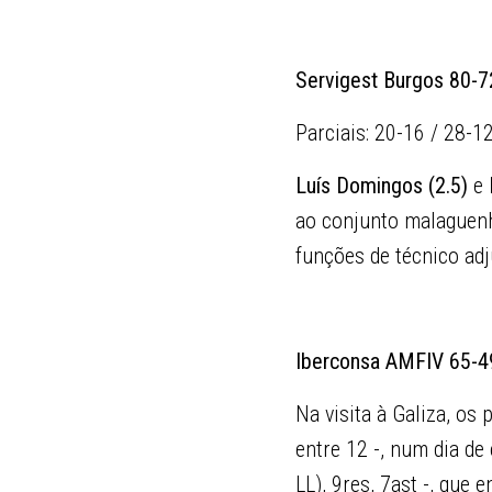
Servigest Burgos 80-7
Parciais: 20-16 / 28-1
Luís Domingos (2.5)
e
ao conjunto malaguen
funções de técnico adj
Iberconsa AMFIV 65-4
Na visita à Galiza, os
entre 12 -, num dia de
LL), 9res, 7ast -, que