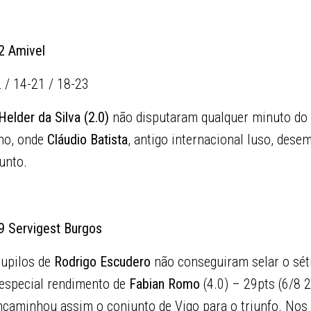
2 Amivel
2 / 14-21 / 18-23
Helder da Silva (2.0)
não disputaram qualquer minuto do 
ho, onde
Cláudio Batista
, antigo internacional luso, des
unto.
9 Servigest Burgos
 pupilos de
Rodrigo Escudero
não conseguiram selar o sé
 especial rendimento de
Fabian Romo
(4.0) – 29pts (6/8 2
 encaminhou assim o conjunto de Vigo para o triunfo. Nos 