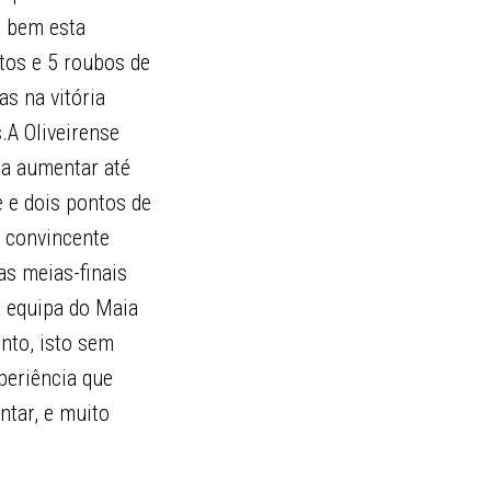
e bem esta
tos e 5 roubos de
as na vitória
.A Oliveirense
 a aumentar até
e e dois pontos de
 convincente
as meias-finais
a equipa do Maia
into, isto sem
periência que
ntar, e muito
…