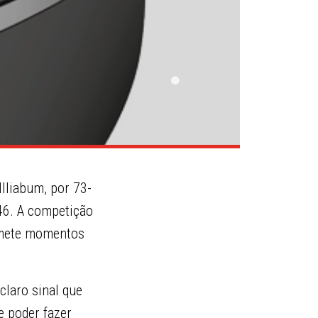
Illiabum, por 73-
46. A competição
romete momentos
claro sinal que
e poder fazer