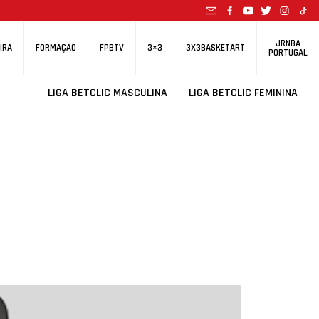
JRNBA
IRA
FORMAÇÃO
FPBTV
3×3
3X3BASKETART
PORTUGAL
LIGA BETCLIC MASCULINA
LIGA BETCLIC FEMININA