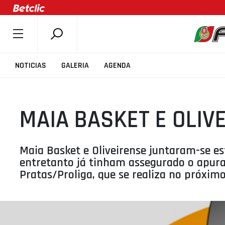
SOBRE A FPB
NOTICIAS
GALERIA
AGENDA
DOCUMENTOS
ÚLTIMAS
MAIA BASKET E OLIV
COMPETIÇÕES
ASSOCIAÇÕES
CLUBES
Maia Basket e Oliveirense juntaram-se es
entretanto já tinham assegurado o apura
AGENTES
Pratas/Proliga, que se realiza no próxim
AGENDA
SELEÇÕES
MINIBASQUETE