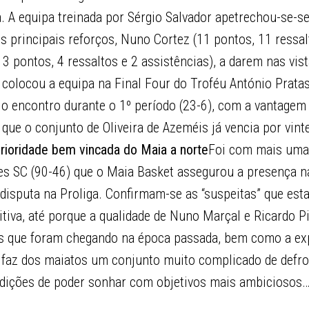
 A equipa treinada por Sérgio Salvador apetrechou-se-s
 principais reforços, Nuno Cortez (11 pontos, 11 ressal
3 pontos, 4 ressaltos e 2 assistências), a darem nas vist
e colocou a equipa na Final Four do Troféu António Pratas
 o encontro durante o 1º período (23-6), com a vantagem
m que o conjunto de Oliveira de Azeméis já vencia por vint
rioridade bem vincada do Maia a norte
Foi com mais uma
ões SC (90-46) que o Maia Basket assegurou a presença n
disputa na Proliga. Confirmam-se as “suspeitas” que est
itiva, até porque a qualidade de Nuno Marçal e Ricardo P
s que foram chegando na época passada, bem como a ex
 faz dos maiatos um conjunto muito complicado de defro
dições de poder sonhar com objetivos mais ambiciosos