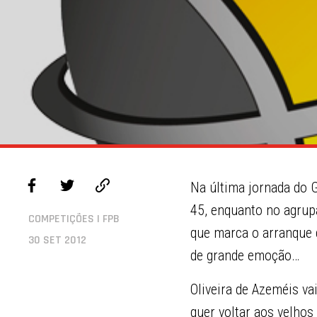
Na última jornada do G
45, enquanto no agrup
COMPETIÇÕES | FPB
que marca o arranque 
30 SET 2012
de grande emoção…
Oliveira de Azeméis va
quer voltar aos velho