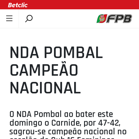
SOBRE A FPB
DOCUMENTOS
NDA POMBAL
ÚLTIMAS
COMPETIÇÕES
CAMPEÃO
ASSOCIAÇÕES
NACIONAL
CLUBES
AGENTES
AGENDA
O NDA Pombal ao bater este
SELEÇÕES
domingo o Carnide, por 47-42,
MINIBASQUETE
sagrou-se campeão nacional no
ÁREA TÉCNICA