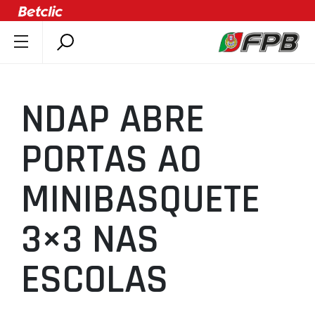
SOBRE A FPB
DOCUMENTOS
NDAP ABRE
ÚLTIMAS
COMPETIÇÕES
PORTAS AO
ASSOCIAÇÕES
MINIBASQUETE
CLUBES
AGENTES
3×3 NAS
AGENDA
SELEÇÕES
ESCOLAS
MINIBASQUETE
ÁREA TÉCNICA