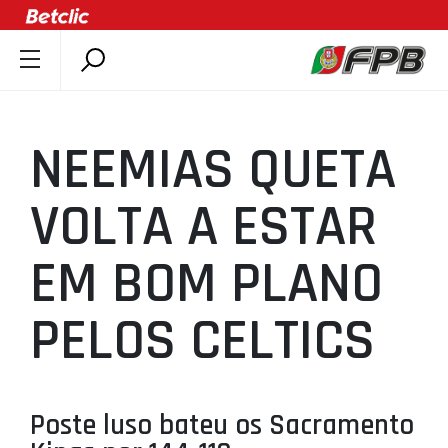
SOBRE A FPB
DOCUMENTOS
NEEMIAS QUETA
ÚLTIMAS
COMPETIÇÕES
VOLTA A ESTAR
ASSOCIAÇÕES
EM BOM PLANO
CLUBES
AGENTES
PELOS CELTICS
AGENDA
SELEÇÕES
MINIBASQUETE
Poste luso bateu os Sacramento
ÁREA TÉCNICA