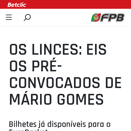
SOBRE A FPB
DOCUMENTOS
OS LINCES: EIS
ÚLTIMAS
COMPETIÇÕES
OS PRÉ-
ASSOCIAÇÕES
CONVOCADOS DE
CLUBES
AGENTES
MÁRIO GOMES
AGENDA
SELEÇÕES
MINIBASQUETE
Bilhetes já disponíveis para o
ÁREA TÉCNICA