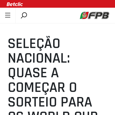
SOBRE A FPB
DOCUMENTOS
SELEÇÃO
ÚLTIMAS
COMPETIÇÕES
NACIONAL:
ASSOCIAÇÕES
QUASE A
CLUBES
AGENTES
COMEÇAR O
AGENDA
SELEÇÕES
SORTEIO PARA
MINIBASQUETE
ÁREA TÉCNICA