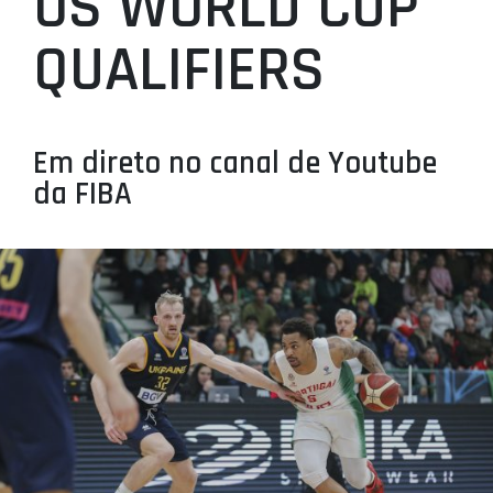
OS WORLD CUP
PROJETOS
QUALIFIERS
LIGA BETCLIC MASCULINA
LIGA BETCLIC FEMININA
Em direto no canal de Youtube
da FIBA