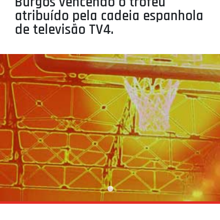
Burgos vencendo o troféu
PROJETOS
atribuído pela cadeia espanhola
de televisão TV4.
LIGA BETCLIC MASCULINA
LIGA BETCLIC FEMININA