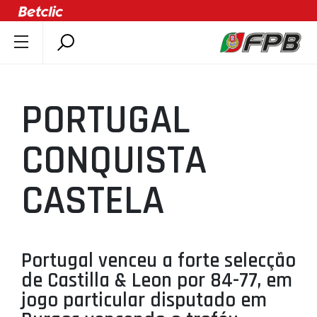
SOBRE A FPB
DOCUMENTOS
PORTUGAL
ÚLTIMAS
COMPETIÇÕES
CONQUISTA
ASSOCIAÇÕES
CASTELA
CLUBES
AGENTES
AGENDA
Portugal venceu a forte selecção
SELEÇÕES
de Castilla & Leon por 84-77, em
MINIBASQUETE
jogo particular disputado em
ÁREA TÉCNICA