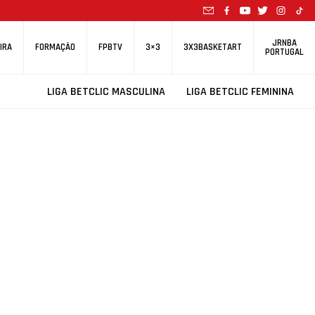
JRNBA
IRA
FORMAÇÃO
FPBTV
3×3
3X3BASKETART
PORTUGAL
LIGA BETCLIC MASCULINA
LIGA BETCLIC FEMININA