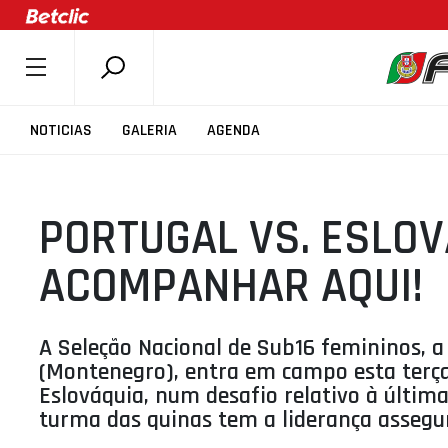
SOBRE A FPB
NOTICIAS
GALERIA
AGENDA
DOCUMENTOS
ÚLTIMAS
PORTUGAL VS. ESLOV
COMPETIÇÕES
ASSOCIAÇÕES
ACOMPANHAR AQUI!
CLUBES
AGENTES
A Seleção Nacional de Sub16 femininos, 
AGENDA
(Montenegro), entra em campo esta terça-f
Eslováquia, num desafio relativo à últim
SELEÇÕES
turma das quinas tem a liderança assegu
MINIBASQUETE