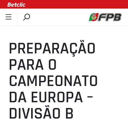
SOBRE A FPB
DOCUMENTOS
PREPARAÇÃO
ÚLTIMAS
COMPETIÇÕES
PARA O
ASSOCIAÇÕES
CAMPEONATO
CLUBES
AGENTES
DA EUROPA –
AGENDA
SELEÇÕES
DIVISÃO B
MINIBASQUETE
ÁREA TÉCNICA