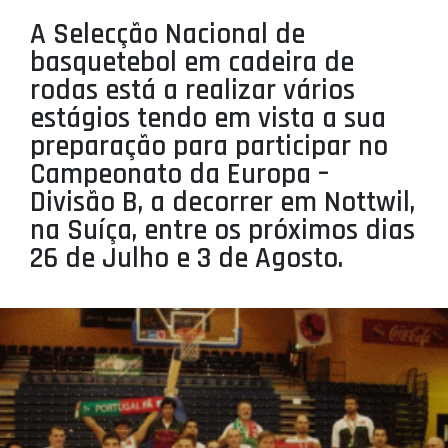
PROJETOS
A Selecção Nacional de
basquetebol em cadeira de
LIGA BETCLIC MASCULINA
rodas está a realizar vários
LIGA BETCLIC FEMININA
estágios tendo em vista a sua
preparação para participar no
Campeonato da Europa –
Divisão B, a decorrer em Nottwil,
na Suíça, entre os próximos dias
26 de Julho e 3 de Agosto.