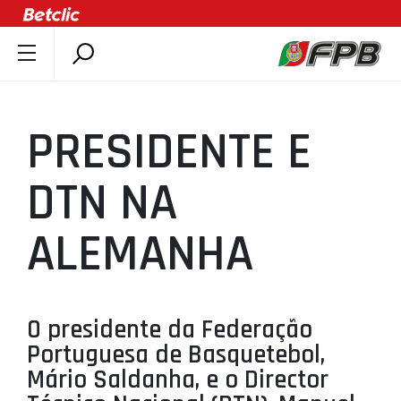
SOBRE A FPB
DOCUMENTOS
PRESIDENTE E
ÚLTIMAS
COMPETIÇÕES
DTN NA
ASSOCIAÇÕES
ALEMANHA
CLUBES
AGENTES
AGENDA
O presidente da Federação
SELEÇÕES
Portuguesa de Basquetebol,
MINIBASQUETE
Mário Saldanha, e o Director
ÁREA TÉCNICA