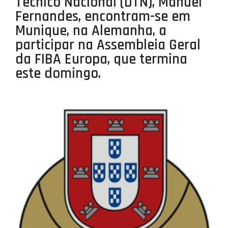
Técnico Nacional (DTN), Manuel
PROJETOS
Fernandes, encontram-se em
Munique, na Alemanha, a
LIGA BETCLIC MASCULINA
participar na Assembleia Geral
LIGA BETCLIC FEMININA
da FIBA Europa, que termina
este domingo.