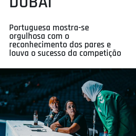
DUBAI
PROJETOS
LIGA BETCLIC MASCULINA
Portuguesa mostra-se
LIGA BETCLIC FEMININA
orgulhosa com o
reconhecimento dos pares e
louva o sucesso da competição