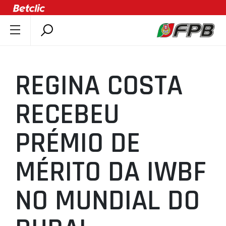
SOBRE A FPB
DOCUMENTOS
REGINA COSTA
ÚLTIMAS
COMPETIÇÕES
RECEBEU
ASSOCIAÇÕES
PRÉMIO DE
CLUBES
AGENTES
MÉRITO DA IWBF
AGENDA
SELEÇÕES
NO MUNDIAL DO
MINIBASQUETE
ÁREA TÉCNICA