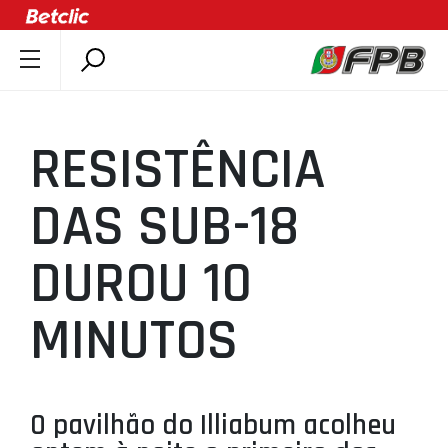
SOBRE A FPB
DOCUMENTOS
RESISTÊNCIA
ÚLTIMAS
COMPETIÇÕES
DAS SUB-18
ASSOCIAÇÕES
DUROU 10
CLUBES
AGENTES
MINUTOS
AGENDA
SELEÇÕES
MINIBASQUETE
O pavilhão do Illiabum acolheu
ÁREA TÉCNICA