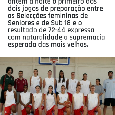
ontem à noite o primeiro dos
PROJETOS
dois jogos de preparação entre
as Selecções femininas de
LIGA BETCLIC MASCULINA
Seniores e de Sub 18 e o
LIGA BETCLIC FEMININA
resultado de 72-44 expressa
com naturalidade a supremacia
esperada das mais velhas.