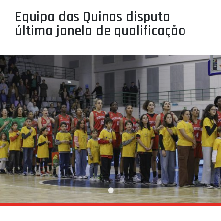
PROJETOS
Equipa das Quinas disputa
última janela de qualificação
LIGA BETCLIC MASCULINA
LIGA BETCLIC FEMININA