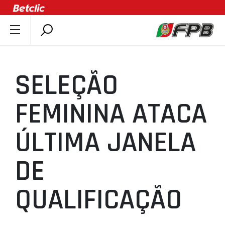
SOBRE A FPB
DOCUMENTOS
SELEÇÃO
ÚLTIMAS
COMPETIÇÕES
FEMININA ATACA
ASSOCIAÇÕES
ÚLTIMA JANELA
CLUBES
AGENTES
DE
AGENDA
SELEÇÕES
QUALIFICAÇÃO
MINIBASQUETE
ÁREA TÉCNICA