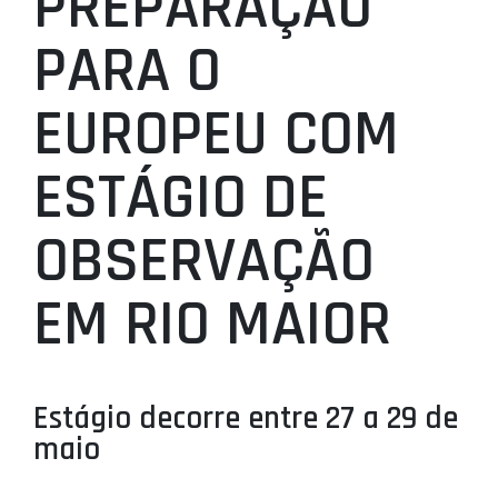
PREPARAÇÃO
PROJETOS
PARA O
LIGA BETCLIC MASCULINA
EUROPEU COM
LIGA BETCLIC FEMININA
ESTÁGIO DE
OBSERVAÇÃO
EM RIO MAIOR
Estágio decorre entre 27 a 29 de
maio