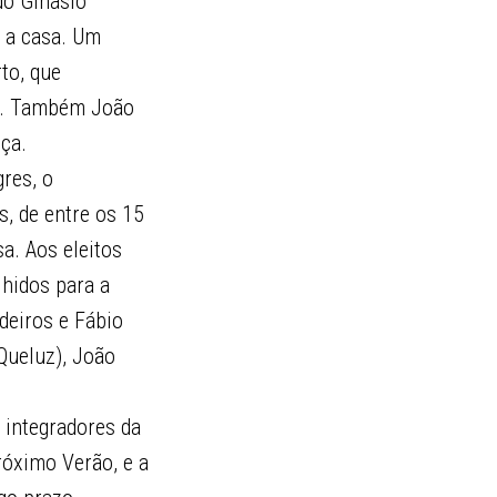
do Ginásio
u a casa. Um
to, que
os. Também João
ça.
gres, o
s, de entre os 15
a. Aos eleitos
lhidos para a
deiros e Fábio
(Queluz), João
 integradores da
róximo Verão, e a