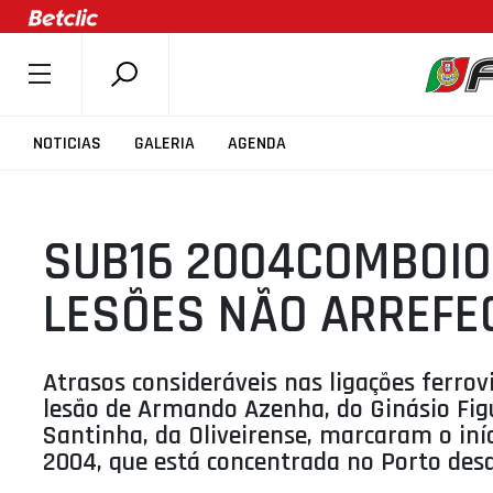
SOBRE A FPB
NOTICIAS
GALERIA
AGENDA
DOCUMENTOS
ÚLTIMAS
SUB16 2004COMBOIO
COMPETIÇÕES
ASSOCIAÇÕES
LESÕES NÃO ARREFE
CLUBES
AGENTES
Atrasos consideráveis nas ligações ferrovi
AGENDA
lesão de Armando Azenha, do Ginásio Fig
Santinha, da Oliveirense, marcaram o iní
SELEÇÕES
2004, que está concentrada no Porto desd
MINIBASQUETE