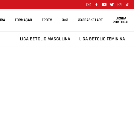
JRNBA
IRA
FORMAÇÃO
FPBTV
3×3
3X3BASKETART
PORTUGAL
LIGA BETCLIC MASCULINA
LIGA BETCLIC FEMININA