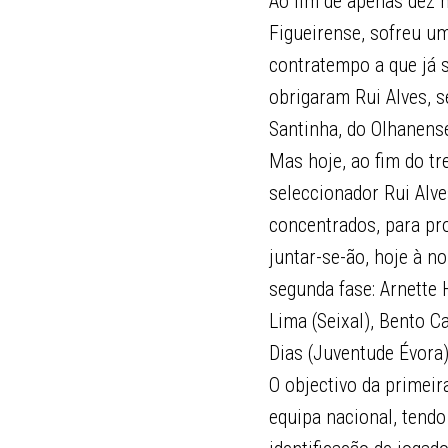
Ao fim de apenas dez 
Figueirense, sofreu um
contratempo a que já s
obrigaram Rui Alves, 
Santinha, do Olhanens
Mas hoje, ao fim do tr
seleccionador Rui Alve
concentrados, para pr
juntar-se-ão, hoje à n
segunda fase: Arnette
Lima (Seixal), Bento C
Dias (Juventude Évora)
O objectivo da primeir
equipa nacional, tend