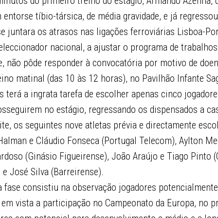
minutos do primeiro treino do estágio, Armando Azenha, 
 entorse tíbio-társica, de média gravidade, e já regresso
e juntara os atrasos nas ligações ferroviárias Lisboa-Por
seleccionador nacional, a ajustar o programa de trabalh
e, não pôde responder à convocatória por motivo de doen
eino matinal (das 10 às 12 horas), no Pavilhão Infante Sa
s terá a ingrata tarefa de escolher apenas cinco jogadore
osseguirem no estágio, regressando os dispensados a cas
oite, os seguintes nove atletas prévia e directamente esco
 Halman e Cláudio Fonseca (Portugal Telecom), Aylton Me
ardoso (Ginásio Figueirense), João Araújo e Tiago Pinto 
 e José Silva (Barreirense).
a fase consistiu na observação jogadores potencialmente
o em vista a participação no Campeonato da Europa, no p