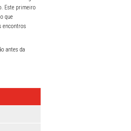
. Este primeiro
po que
os encontros
ão antes da