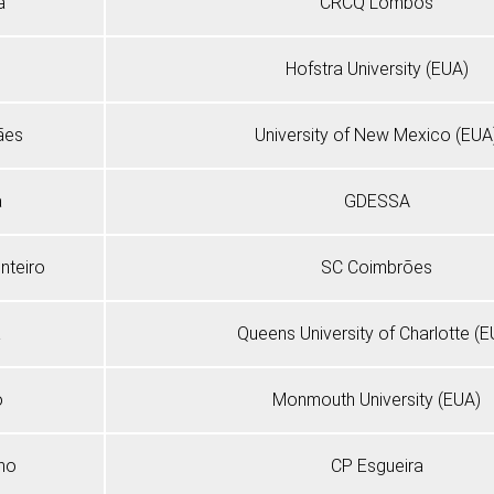
a
CRCQ Lombos
Hofstra University (EUA)
ães
University of New Mexico (EUA
a
GDESSA
nteiro
SC Coimbrões
a
Queens University of Charlotte (E
o
Monmouth University (EUA)
ho
CP Esgueira