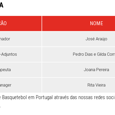
A
ÇÃO
NOME
nador
José Araújo
-Adjuntos
Pedro Dias e Gilda Corr
apeuta
Joana Pereira
anager
Rita Vieira
Basquetebol em Portugal através das nossas redes soci
.