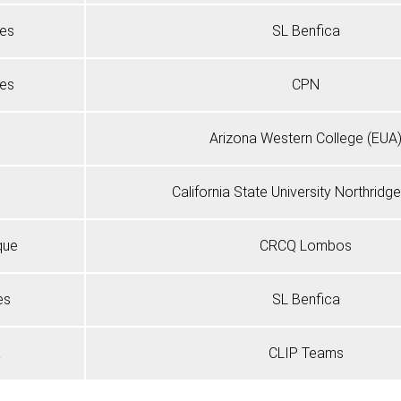
des
SL Benfica
ues
CPN
Arizona Western College (EUA
o
California State University Northridg
que
CRCQ Lombos
es
SL Benfica
a
CLIP Teams