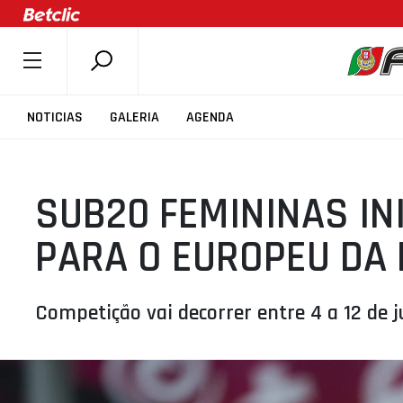
SOBRE A FPB
NOTICIAS
GALERIA
AGENDA
DOCUMENTOS
ÚLTIMAS
SUB20 FEMININAS I
COMPETIÇÕES
ASSOCIAÇÕES
PARA O EUROPEU DA 
CLUBES
AGENTES
Competição vai decorrer entre 4 a 12 de j
AGENDA
SELEÇÕES
MINIBASQUETE