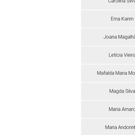
Carolina Silv
Ema Karim
Joana Magalh
Letícia Vieir
Mafalda Maria Mo
Magda Silv
Maria Amar
Maria Andorin