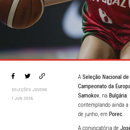
A
Seleção Nacional de
Campeonato da Europa
SELEÇÕES JOVENS
Samokov
, na
Bulgária
.
1 JUN 2026
contemplando ainda a 
de junho, em
Porec
.
A convocatória de
José