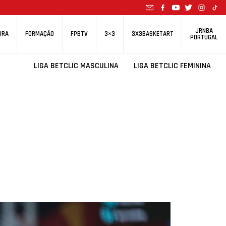
JRNBA
IRA
FORMAÇÃO
FPBTV
3×3
3X3BASKETART
PORTUGAL
LIGA BETCLIC MASCULINA
LIGA BETCLIC FEMININA