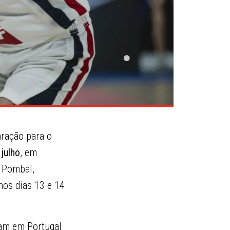
aração para o
 julho
, em
m Pombal,
 nos dias 13 e 14
uam em Portugal