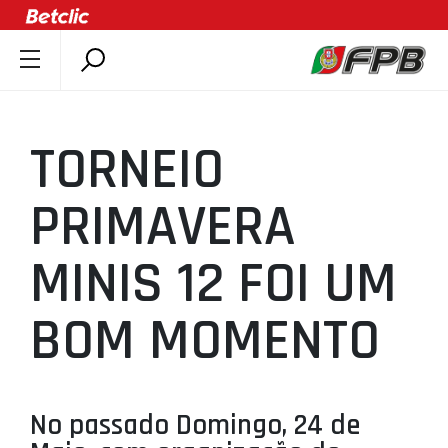
SOBRE A FPB
DOCUMENTOS
TORNEIO
ÚLTIMAS
COMPETIÇÕES
PRIMAVERA
ASSOCIAÇÕES
MINIS 12 FOI UM
CLUBES
AGENTES
BOM MOMENTO
AGENDA
SELEÇÕES
MINIBASQUETE
No passado Domingo, 24 de
ÁREA TÉCNICA