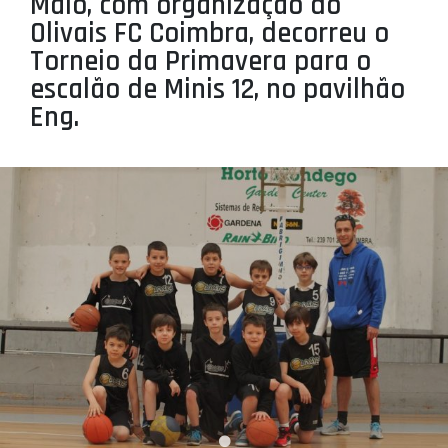
Maio, com organização do
PROJETOS
Olivais FC Coimbra, decorreu o
Torneio da Primavera para o
LIGA BETCLIC MASCULINA
escalão de Minis 12, no pavilhão
LIGA BETCLIC FEMININA
Eng.