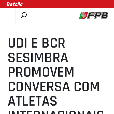
SOBRE A FPB
DOCUMENTOS
UDI E BCR
ÚLTIMAS
COMPETIÇÕES
SESIMBRA
ASSOCIAÇÕES
PROMOVEM
CLUBES
AGENTES
CONVERSA COM
AGENDA
SELEÇÕES
ATLETAS
MINIBASQUETE
ÁREA TÉCNICA