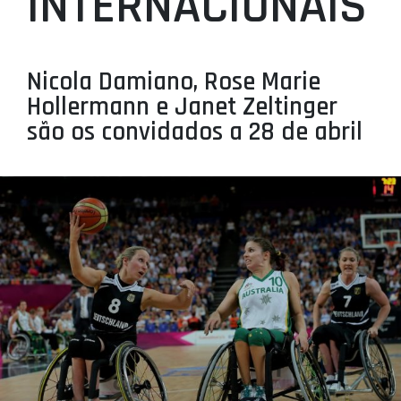
INTERNACIONAIS
PROJETOS
LIGA BETCLIC MASCULINA
Nicola Damiano, Rose Marie
LIGA BETCLIC FEMININA
Hollermann e Janet Zeltinger
são os convidados a 28 de abril