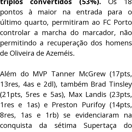
triplos convertidos (53%).
Os 18
pontos à maior na entrada para o
último quarto, permitiram ao FC Porto
controlar a marcha do marcador, não
permitindo a recuperação dos homens
de Oliveira de Azeméis.
Além do MVP Tanner McGrew (17pts,
13res, 4as e 2dl), também Brad Tinsley
(21pts, 5res e 5as), Max Landis (23pts,
1res e 1as) e Preston Purifoy (14pts,
8res, 1as e 1rb) se evidenciaram na
conquista da sétima Supertaça do