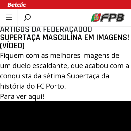
ARTIGOS DA FEDERAÇÃOOO
SOBRE A FPB
SUPERTAÇA MASCULINA EM IMAGENS!
DOCUMENTOS
(VÍDEO)
ÚLTIMAS
Fiquem com as melhores imagens de
COMPETIÇÕES
um duelo escaldante, que acabou com a
ASSOCIAÇÕES
conquista da sétima Supertaça da
CLUBES
história do FC Porto.
AGENTES
Para ver aqui!
AGENDA
SELEÇÕES
MINIBASQUETE
ÁREA TÉCNICA