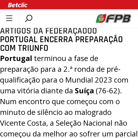
ARTIGOS DA FEDERAÇÃOOO
SOBRE A FPB
PORTUGAL ENCERRA PREPARAÇÃO
DOCUMENTOS
COM TRIUNFO
ÚLTIMAS
Portugal
terminou a fase de
COMPETIÇÕES
preparação para a
2.ª ronda de pré-
ASSOCIAÇÕES
qualificação
para o Mundial 2023 com
CLUBES
uma vitória diante da
Suíça
(
76-62
).
AGENTES
Num encontro que começou com o
AGENDA
minuto de silêncio ao
malogrado
SELEÇÕES
Vicente Costa
, a Seleção Nacional não
MINIBASQUETE
começou da melhor ao sofrer um parcial
ÁREA TÉCNICA