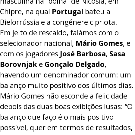
masculina na “bolha” de Nicósia, em
Chipre, na qual
Portugal
bateu a
Bielorrússia
e a
congénere cipriota
.
Em jeito de rescaldo, falámos com o
selecionador nacional,
Mário Gomes
, e
com os jogadores
José Barbosa
,
Sasa
Borovnjak
e
Gonçalo Delgado
,
havendo um denominador comum: um
balanço muito positivo dos últimos dias.
Mário Gomes não esconde a felicidade
depois das duas boas exibições lusas: “O
balanço que faço é o mais positivo
possível, quer em termos de resultados,