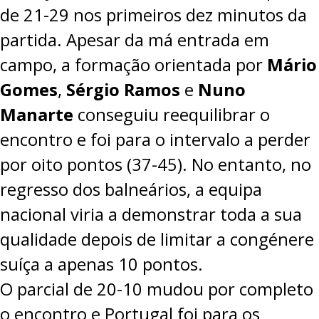
de 21-29 nos primeiros dez minutos da
PROJETOS
partida. Apesar da má entrada em
LIGA BETCLIC MASCULINA
campo, a formação orientada por
Mário
LIGA BETCLIC FEMININA
Gomes
,
Sérgio Ramos
e
Nuno
Manarte
conseguiu reequilibrar o
encontro e foi para o intervalo a perder
por oito pontos (37-45). No entanto, no
regresso dos balneários, a equipa
nacional viria a demonstrar toda a sua
qualidade depois de limitar a congénere
suíça a apenas 10 pontos.
O parcial de 20-10 mudou por completo
o encontro e Portugal foi para os