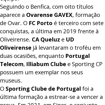
Seguindo o Benfica, com oito títulos
aparece a
Ovarense GAVEX
, formação
de Ovar. O
FC Porto
é terceiro com sete
conquistas, a última em 2019 frente à
Oliveirense.
CA Queluz
e
UD
Oliveirense
já levantaram o troféu em
duas ocasiões, enquanto
Portugal
Telecom
,
Illiabum Clube
e Sporting CP
possuem um exemplar nos seus
museus.
O
Sporting Clube de Portugal
foi a
última formação a estrear-se a vencer a
prova. Em 2021, em Sines, o conjunto