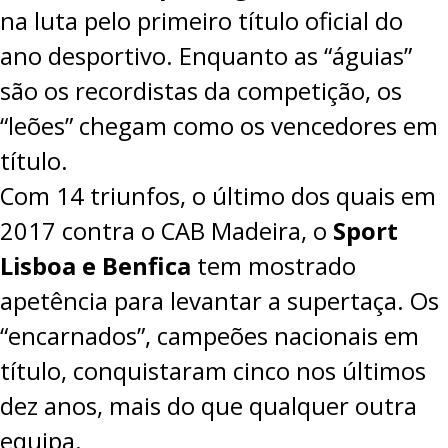
na luta pelo primeiro título oficial do
PROJETOS
ano desportivo. Enquanto as “águias”
LIGA BETCLIC MASCULINA
são os recordistas da competição, os
LIGA BETCLIC FEMININA
“leões” chegam como os vencedores em
título.
Com 14 triunfos, o último dos quais em
2017 contra o CAB Madeira, o
Sport
Lisboa e Benfica
tem mostrado
apetência para levantar a supertaça. Os
“encarnados”, campeões nacionais em
título, conquistaram cinco nos últimos
dez anos, mais do que qualquer outra
equipa.