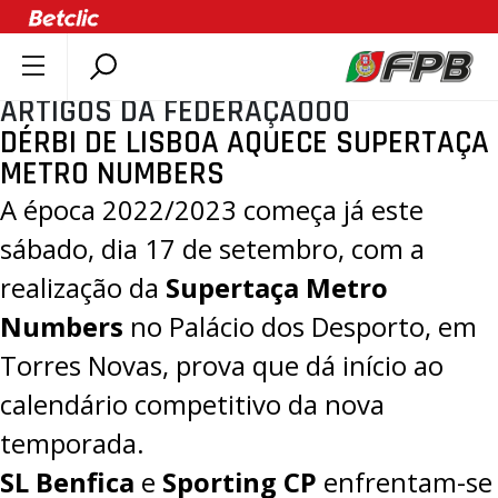
ARTIGOS DA FEDERAÇÃOOO
SOBRE A FPB
DÉRBI DE LISBOA AQUECE SUPERTAÇA
DOCUMENTOS
METRO NUMBERS
ÚLTIMAS
A época 2022/2023 começa já este
COMPETIÇÕES
sábado, dia 17 de setembro, com a
ASSOCIAÇÕES
realização da
Supertaça Metro
CLUBES
Numbers
no Palácio dos Desporto, em
AGENTES
Torres Novas, prova que dá início ao
AGENDA
calendário competitivo da nova
SELEÇÕES
temporada.
MINIBASQUETE
SL Benfica
e
Sporting CP
enfrentam-se
ÁREA TÉCNICA