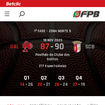
SOBRE A FPB
DOCUMENTOS
1ª FASE - ZONA NORTE 5
ÚLTIMAS
18 NOV 2023
87
90
GAL
SCB
COMPETIÇÕES
ASSOCIAÇÕES
Pavilhão do Clube dos
Galitos
CLUBES
217 Espectadores
AGENTES
Q1
Q2
Q3
Q4
AGENDA
14
-
26
20
-
21
26
-
24
27
-
19
SELEÇÕES
MINIBASQUETE
ÁREA TÉCNICA