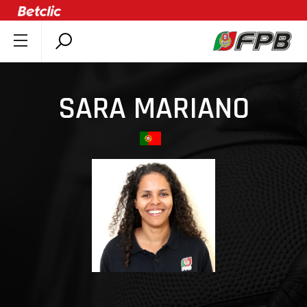
SOBRE A FPB
DOCUMENTOS
SARA MARIANO
ÚLTIMAS
COMPETIÇÕES
ASSOCIAÇÕES
CLUBES
AGENTES
AGENDA
SELEÇÕES
MINIBASQUETE
ÁREA TÉCNICA