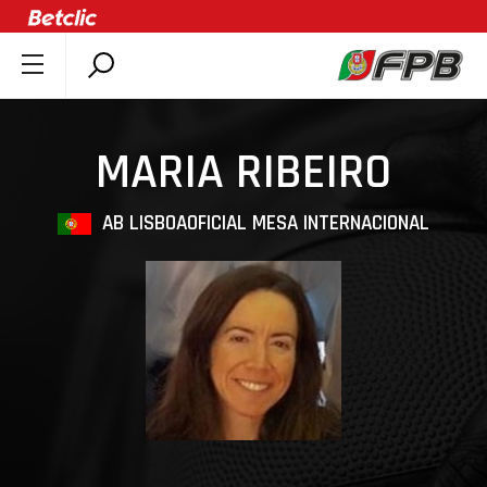
SOBRE A FPB
DOCUMENTOS
MARIA RIBEIRO
ÚLTIMAS
COMPETIÇÕES
AB LISBOA
OFICIAL MESA INTERNACIONAL
ASSOCIAÇÕES
CLUBES
AGENTES
AGENDA
SELEÇÕES
MINIBASQUETE
ÁREA TÉCNICA