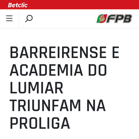
SOBRE A FPB
DOCUMENTOS
BARREIRENSE E
ÚLTIMAS
COMPETIÇÕES
ACADEMIA DO
ASSOCIAÇÕES
LUMIAR
CLUBES
AGENTES
TRIUNFAM NA
AGENDA
SELEÇÕES
PROLIGA
MINIBASQUETE
ÁREA TÉCNICA