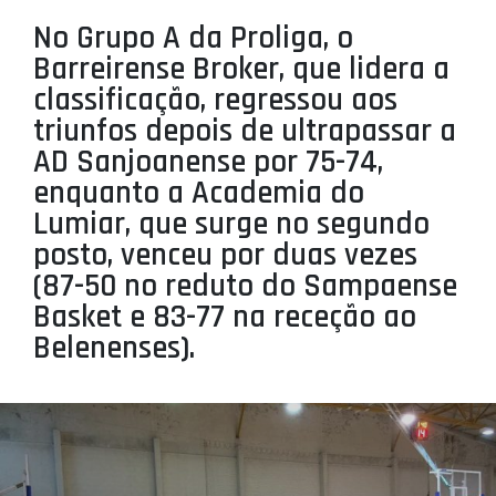
PROJETOS
No Grupo A da Proliga, o
Barreirense Broker, que lidera a
LIGA BETCLIC MASCULINA
classificação, regressou aos
LIGA BETCLIC FEMININA
triunfos depois de ultrapassar a
AD Sanjoanense por 75-74,
enquanto a Academia do
Lumiar, que surge no segundo
posto, venceu por duas vezes
(87-50 no reduto do Sampaense
Basket e 83-77 na receção ao
Belenenses).