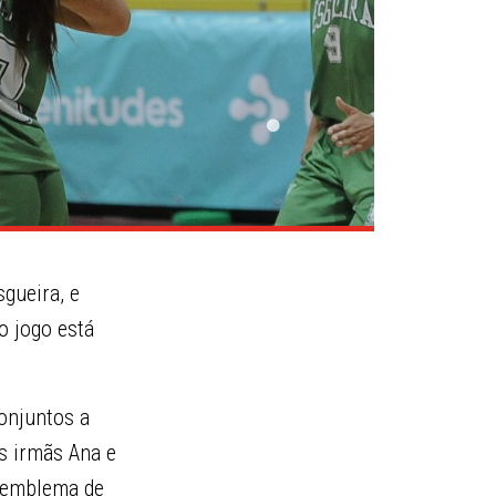
sgueira, e
o jogo está
conjuntos a
as irmãs Ana e
o emblema de