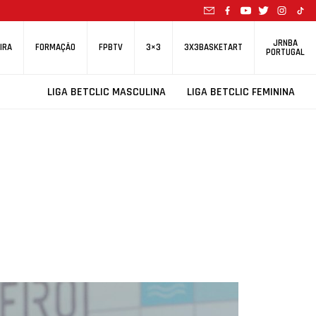
JRNBA
IRA
FORMAÇÃO
FPBTV
3×3
3X3BASKETART
PORTUGAL
LIGA BETCLIC MASCULINA
LIGA BETCLIC FEMININA