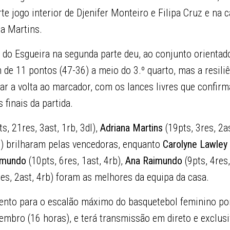
te jogo interior de Djenifer Monteiro e Filipa Cruz e na 
na Martins.
 do Esgueira na segunda parte deu, ao conjunto orienta
 de 11 pontos (47-36) a meio do 3.º quarto, mas a resili
ar a volta ao marcador, com os lances livres que confirm
finais da partida.
s, 21res, 3ast, 1rb, 3dl),
Adriana Martins
(19pts, 3res, 2a
b) brilharam pelas vencedoras, enquanto
Carolyne Lawley
imundo
(10pts, 6res, 1ast, 4rb),
Ana Raimundo
(9pts, 4res,
res, 2ast, 4rb) foram as melhores da equipa da casa.
ento para o escalão máximo do basquetebol feminino por
embro (16 horas), e terá transmissão em direto e exclus