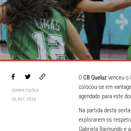
O
CB Queluz
venceu o
colocou-se em vantag
COMPETIÇÕES
agendado para este do
26 SET 2020
Na partida desta sexta
explorarem os respetiv
Gabriela Raimundo e a