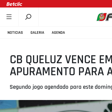
SOBRE A FPB
NOTICIAS
GALERIA
AGENDA
DOCUMENTOS
ÚLTIMAS
CB QUELUZ VENCE EM
COMPETIÇÕES
ASSOCIAÇÕES
APURAMENTO PARA A
CLUBES
AGENTES
Segundo jogo agendado para este domin
AGENDA
SELEÇÕES
MINIBASQUETE