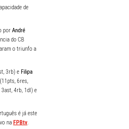
capacidade de
do por
André
ência do CB
aram o triunfo a
st, 3rb) e
Filipa
(11pts, 6res,
 3ast, 4rb, 1dl) e
tuguês é já este
ivo na
FPBtv
.