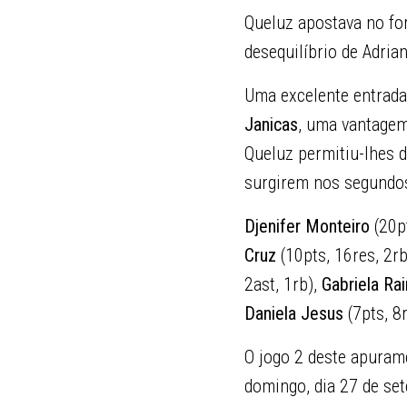
Queluz apostava no for
desequilíbrio de Adria
Uma excelente entrada
Janicas
, uma vantagem
Queluz permitiu-lhes d
surgirem nos segundos 
Djenifer Monteiro
(20pt
Cruz
(10pts, 16res, 2r
2ast, 1rb),
Gabriela Ra
Daniela Jesus
(7pts, 8
O jogo 2 deste apuram
domingo, dia 27 de set