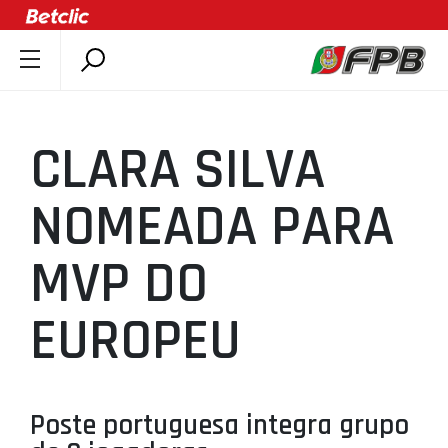
SOBRE A FPB
DOCUMENTOS
CLARA SILVA
ÚLTIMAS
COMPETIÇÕES
NOMEADA PARA
ASSOCIAÇÕES
MVP DO
CLUBES
AGENTES
EUROPEU
AGENDA
SELEÇÕES
MINIBASQUETE
Poste portuguesa integra grupo
ÁREA TÉCNICA