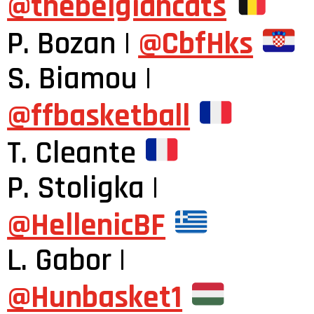
@thebelgiancats
P. Bozan |
@CbfHks
S. Biamou |
@ffbasketball
T. Cleante
P. Stoligka |
@HellenicBF
L. Gabor |
@Hunbasket1