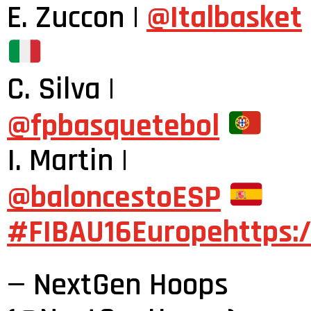
E. Zuccon |
@Italbasket
C. Silva |
@fpbasquetebol
I. Martin |
@baloncestoESP
#FIBAU16Europe
https:
— NextGen Hoops