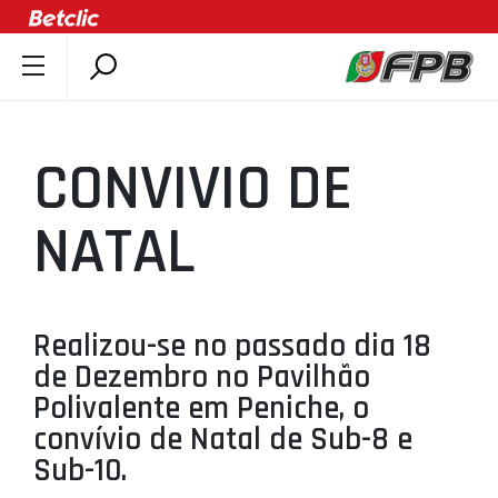
SOBRE A FPB
DOCUMENTOS
CONVIVIO DE
ÚLTIMAS
COMPETIÇÕES
NATAL
ASSOCIAÇÕES
CLUBES
AGENTES
Realizou-se no passado dia 18
de Dezembro no Pavilhão
AGENDA
Polivalente em Peniche, o
SELEÇÕES
convívio de Natal de Sub-8 e
MINIBASQUETE
Sub-10.
ÁREA TÉCNICA