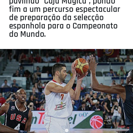
pavilhão “Caja Mágica”, pondo
PROJETOS
fim a um percurso espectacular
de preparação da selecção
LIGA BETCLIC MASCULINA
espanhola para o Campeonato
LIGA BETCLIC FEMININA
do Mundo.