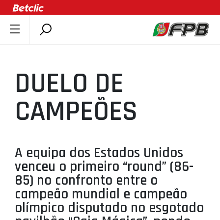
SOBRE A FPB
DOCUMENTOS
DUELO DE
ÚLTIMAS
COMPETIÇÕES
CAMPEÕES
ASSOCIAÇÕES
CLUBES
AGENTES
A equipa dos Estados Unidos
venceu o primeiro “round” (86-
AGENDA
85) no confronto entre o
SELEÇÕES
campeão mundial e campeão
MINIBASQUETE
olímpico disputado no esgotado
ÁREA TÉCNICA