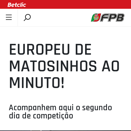
SOBRE A FPB
DOCUMENTOS
EUROPEU DE
ÚLTIMAS
COMPETIÇÕES
MATOSINHOS AO
ASSOCIAÇÕES
MINUTO!
CLUBES
AGENTES
AGENDA
Acompanhem aqui o segundo
SELEÇÕES
dia de competição
MINIBASQUETE
ÁREA TÉCNICA