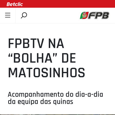
SOBRE A FPB
DOCUMENTOS
FPBTV NA
ÚLTIMAS
COMPETIÇÕES
“BOLHA” DE
ASSOCIAÇÕES
MATOSINHOS
CLUBES
AGENTES
AGENDA
Acompanhamento do dia-a-dia
SELEÇÕES
da equipa das quinas
MINIBASQUETE
ÁREA TÉCNICA