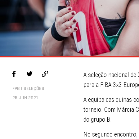
A seleção nacional de 
para a FIBA 3×3 Europe
FPB | SELEÇÕES
25 JUN 2021
A equipa das quinas c
torneio. Com Márcia C
do grupo B.
No segundo encontro, d