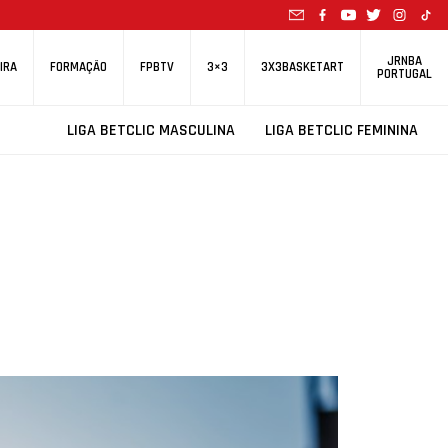
JRNBA
IRA
FORMAÇÃO
FPBTV
3×3
3X3BASKETART
PORTUGAL
LIGA BETCLIC MASCULINA
LIGA BETCLIC FEMININA