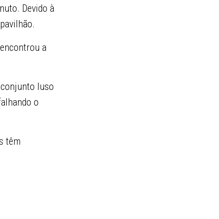
nuto. Devido à
 pavilhão.
 encontrou a
 conjunto luso
falhando o
os têm