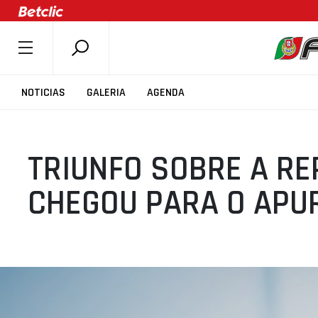
SOBRE A FPB
NOTICIAS
GALERIA
AGENDA
DOCUMENTOS
ÚLTIMAS
TRIUNFO SOBRE A RE
COMPETIÇÕES
ASSOCIAÇÕES
CHEGOU PARA O AP
CLUBES
AGENTES
AGENDA
SELEÇÕES
MINIBASQUETE