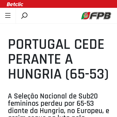
SOBRE A FPB
DOCUMENTOS
PORTUGAL CEDE
ÚLTIMAS
COMPETIÇÕES
PERANTE A
ASSOCIAÇÕES
HUNGRIA (65-53)
CLUBES
AGENTES
AGENDA
A Seleção Nacional de Sub20
SELEÇÕES
femininos perdeu por 65-53
MINIBASQUETE
diante da Hungria, no Europeu, e
ÁREA TÉCNICA