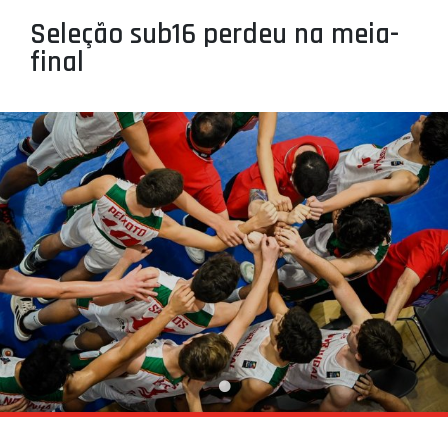
PROJETOS
Seleção sub16 perdeu na meia-
final
LIGA BETCLIC MASCULINA
LIGA BETCLIC FEMININA