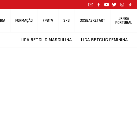
JRNBA
IRA
FORMAÇÃO
FPBTV
3×3
3X3BASKETART
PORTUGAL
LIGA BETCLIC MASCULINA
LIGA BETCLIC FEMININA