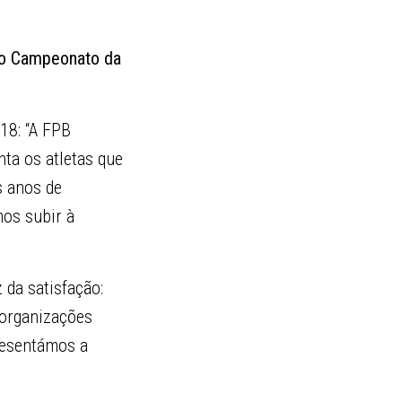
 o Campeonato da
b18: “A FPB
ta os atletas que
s anos de
mos subir à
 da satisfação:
 organizações
resentámos a