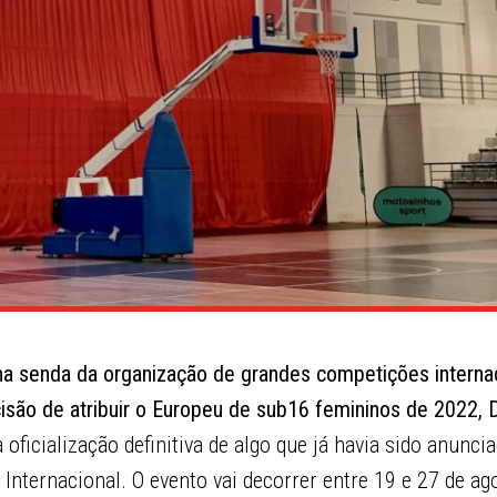
 na senda da organização de grandes competições interna
isão de atribuir o Europeu de sub16 femininos de 2022, D
a oficialização definitiva de algo que já havia sido anunc
Internacional. O evento vai decorrer entre 19 e 27 de a