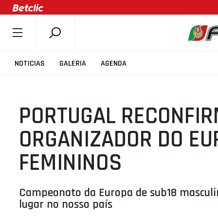
SOBRE A FPB
NOTICIAS
GALERIA
AGENDA
DOCUMENTOS
ÚLTIMAS
PORTUGAL RECONFI
COMPETIÇÕES
ASSOCIAÇÕES
ORGANIZADOR DO EU
CLUBES
FEMININOS
AGENTES
AGENDA
Campeonato da Europa de sub18 masculin
SELEÇÕES
lugar no nosso país
MINIBASQUETE