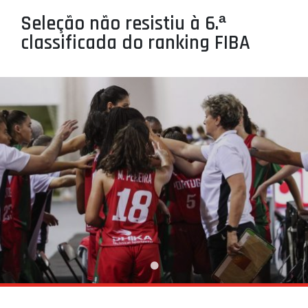
PROJETOS
Seleção não resistiu à 6.ª
classificada do ranking FIBA
LIGA BETCLIC MASCULINA
LIGA BETCLIC FEMININA