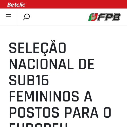
SOBRE A FPB
DOCUMENTOS
SELEÇÃO
ÚLTIMAS
COMPETIÇÕES
NACIONAL DE
ASSOCIAÇÕES
SUB16
CLUBES
AGENTES
FEMININOS A
AGENDA
SELEÇÕES
POSTOS PARA O
MINIBASQUETE
ÁREA TÉCNICA