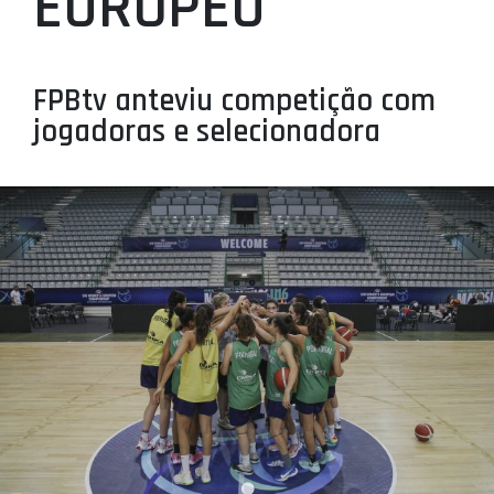
EUROPEU
PROJETOS
LIGA BETCLIC MASCULINA
FPBtv anteviu competição com
LIGA BETCLIC FEMININA
jogadoras e selecionadora