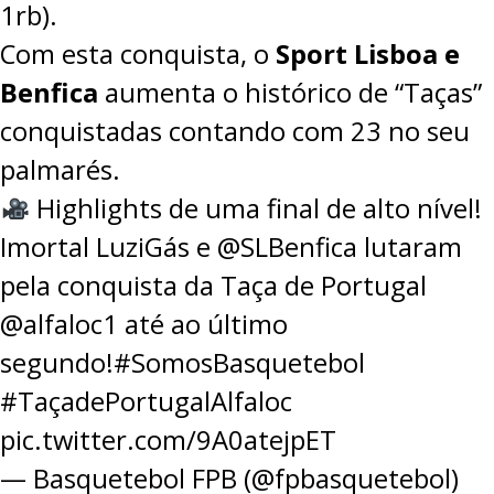
1rb).
Com esta conquista, o
Sport Lisboa e
Benfica
aumenta o histórico de “Taças”
conquistadas contando com 23 no seu
palmarés.
Highlights de uma final de alto nível!
Imortal LuziGás e
@SLBenfica
lutaram
pela conquista da Taça de Portugal
@alfaloc1
até ao último
segundo!
#SomosBasquetebol
#TaçadePortugalAlfaloc
pic.twitter.com/9A0atejpET
— Basquetebol FPB (@fpbasquetebol)