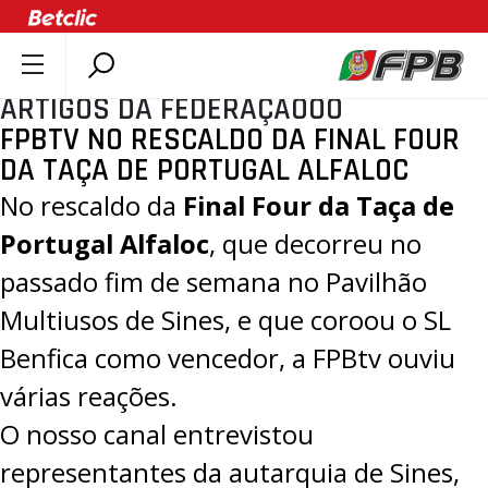
ARTIGOS DA FEDERAÇÃOOO
SOBRE A FPB
FPBTV NO RESCALDO DA FINAL FOUR
DOCUMENTOS
DA TAÇA DE PORTUGAL ALFALOC
ÚLTIMAS
No rescaldo da
Final Four da Taça de
COMPETIÇÕES
Portugal Alfaloc
, que decorreu no
ASSOCIAÇÕES
passado fim de semana no Pavilhão
CLUBES
Multiusos de Sines, e que coroou o
SL
AGENTES
Benfica como vencedor
, a
FPBtv
ouviu
AGENDA
várias reações.
SELEÇÕES
O nosso canal entrevistou
MINIBASQUETE
representantes da
autarquia de Sines
,
ÁREA TÉCNICA