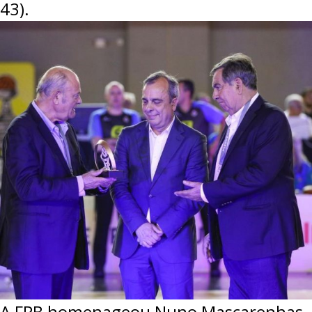
43).
A FPB homenageou Nuno Mascarenhas, 