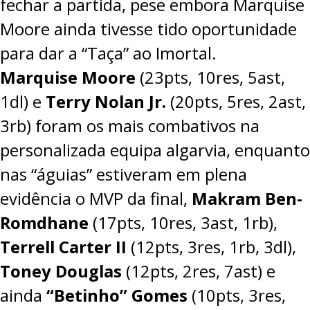
fechar a partida, pese embora Marquise
Moore ainda tivesse tido oportunidade
para dar a “Taça” ao Imortal.
Marquise Moore
(23pts, 10res, 5ast,
1dl) e
Terry
Nolan Jr.
(20pts, 5res, 2ast,
3rb) foram os mais combativos na
personalizada equipa algarvia, enquanto
nas “águias” estiveram em plena
evidência o MVP da final,
Makram Ben-
Romdhane
(17pts, 10res, 3ast, 1rb),
Terrell
Carter II
(12pts, 3res, 1rb, 3dl),
Toney Douglas
(12pts, 2res, 7ast) e
ainda
“Betinho”
Gomes
(10pts, 3res,