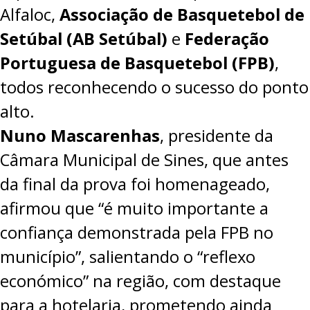
Alfaloc
,
Associação de Basquetebol de
PROJETOS
Setúbal (AB Setúbal)
e
Federação
LIGA BETCLIC MASCULINA
Portuguesa de Basquetebol (FPB)
,
LIGA BETCLIC FEMININA
todos reconhecendo o sucesso do ponto
alto.
Nuno Mascarenhas
, presidente da
Câmara Municipal de Sines, que antes
da final da prova foi homenageado,
afirmou que “é muito importante a
confiança demonstrada pela FPB no
município”, salientando o “reflexo
económico” na região, com destaque
para a hotelaria, prometendo ainda