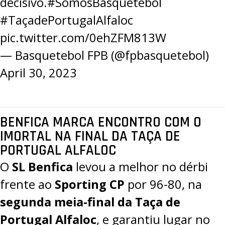
decisivo.
#SomosBasquetebol
#TaçadePortugalAlfaloc
pic.twitter.com/0ehZFM813W
— Basquetebol FPB (@fpbasquetebol)
April 30, 2023
BENFICA MARCA ENCONTRO COM O
IMORTAL NA FINAL DA TAÇA DE
PORTUGAL ALFALOC
O
SL Benfica
levou a melhor no dérbi
frente ao
Sporting CP
por
96-80
, na
segunda meia-final da Taça de
Portugal Alfaloc
, e garantiu lugar no