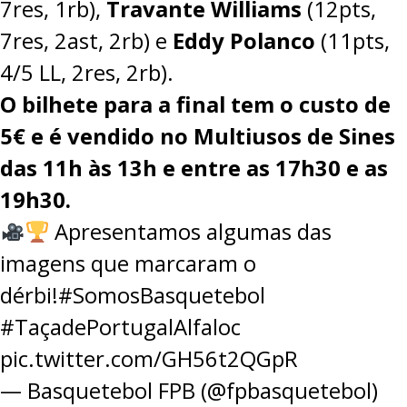
7res, 1rb),
Travante Williams
(12pts,
7res, 2ast, 2rb) e
Eddy Polanco
(11pts,
4/5 LL, 2res, 2rb).
O bilhete para a final tem o custo de
5€ e é vendido no Multiusos de Sines
das 11h às 13h e entre as 17h30 e as
19h30.
Apresentamos algumas das
imagens que marcaram o
dérbi!
#SomosBasquetebol
#TaçadePortugalAlfaloc
pic.twitter.com/GH56t2QGpR
— Basquetebol FPB (@fpbasquetebol)