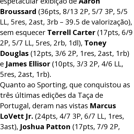
espetacular exibição de
Aaron
Broussard
(36pts, 8/13 2P, 5/7 3P, 5/5
LL, 5res, 2ast, 3rb – 39.5 de valorização),
sem esquecer
Terrell Carter
(17pts, 6/9
2P, 5/7 LL, 5res, 2rb, 1dl),
Toney
Douglas
(12pts, 3/6 2P, 1res, 2ast, 1rb)
e
James Ellisor
(10pts, 3/3 2P, 4/6 LL,
5res, 2ast, 1rb).
Quanto ao Sporting, que conquistou as
três últimas edições da Taça de
Portugal, deram nas vistas
Marcus
LoVett Jr.
(24pts, 4/7 3P, 6/7 LL, 1res,
3ast),
Joshua Patton
(17pts, 7/9 2P,