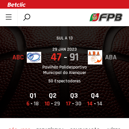
SOBRE A FPB
DOCUMENTOS
SUL A 13
ÚLTIMAS
29 JAN 2023
47
91
ABC
ABA
COMPETIÇÕES
ASSOCIAÇÕES
Pavilhão Polidesportivo
Municipal do Alenquer
CLUBES
50 Espectadores
AGENTES
Q1
Q2
Q3
Q4
AGENDA
6
-
18
10
-
29
17
-
30
14
-
14
SELEÇÕES
MINIBASQUETE
ÁREA TÉCNICA