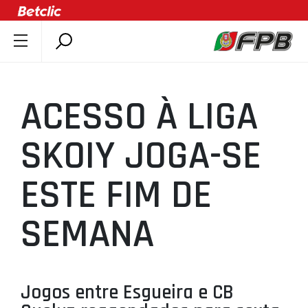
SOBRE A FPB
DOCUMENTOS
ACESSO À LIGA
ÚLTIMAS
COMPETIÇÕES
SKOIY JOGA-SE
ASSOCIAÇÕES
ESTE FIM DE
CLUBES
AGENTES
SEMANA
AGENDA
SELEÇÕES
MINIBASQUETE
Jogos entre Esgueira e CB
ÁREA TÉCNICA