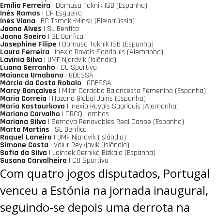
Emília Ferreira
| Domusa Teknik ISB (Espanha)
Inês Ramos
| CP Esgueira
Inês Viana
| BC Tsmoki-Minsk (Bielorrússia)
Joana Alves
| SL Benfica
Joana Soeiro
| SL Benfica
Josephine Filipe
| Domusa Teknik ISB (Espanha)
Laura Ferreira
| Inexio Royals Saarlouis (Alemanha)
Lavínia Silva
| UMF Njardvik (Islândia)
Luana Serranho
| CU Sportiva
Maianca Umabano
| GDESSA
Márcia da Costa Robalo
| GDESSA
Marcy Gonçalves
| Milar Córdoba Baloncesto Femenino (Espanha)
Maria Correia
| Hozono Global Jairis (Espanha)
Maria Kostourkova
| Inexio Royals Saarlouis (Alemanha)
Mariana Carvalho
| CRCQ Lombos
Mariana Silva
| Sernova Renovables Real Canoe (Espanha)
Marta Martins
| SL Benfica
Raquel Laneiro
| UMF Njardvik (Islândia)
Simone Costa
| Valur Reykjavik (Islândia)
Sofia da Silva
| Lointek Gernika Bizkaia (Espanha)
Susana Carvalheira
| CU Sportiva
Com quatro jogos disputados, Portugal
venceu a Estónia na jornada inaugural,
seguindo-se depois uma derrota na