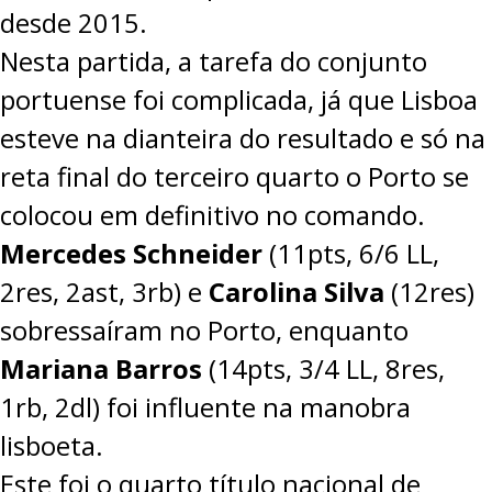
desde 2015.
PROJETOS
Nesta partida, a tarefa do conjunto
LIGA BETCLIC MASCULINA
portuense foi complicada, já que Lisboa
LIGA BETCLIC FEMININA
esteve na dianteira do resultado e só na
reta final do terceiro quarto o Porto se
colocou em definitivo no comando.
Mercedes Schneider
(11pts, 6/6 LL,
2res, 2ast, 3rb) e
Carolina Silva
(12res)
sobressaíram no Porto, enquanto
Mariana Barros
(14pts, 3/4 LL, 8res,
1rb, 2dl) foi influente na manobra
lisboeta.
Este foi o quarto título nacional de