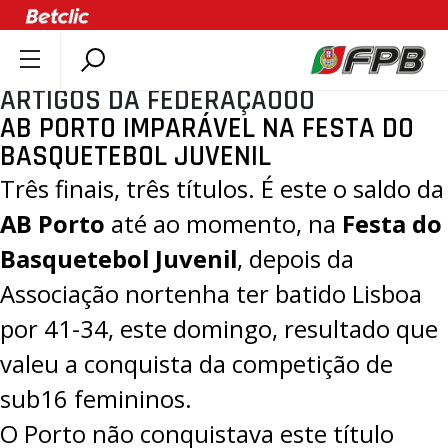
ARTIGOS DA FEDERAÇÃOOO
SOBRE A FPB
AB PORTO IMPARÁVEL NA FESTA DO
DOCUMENTOS
BASQUETEBOL JUVENIL
ÚLTIMAS
Três finais, três títulos. É este o saldo da
COMPETIÇÕES
AB
Porto
até ao momento, na
Festa do
ASSOCIAÇÕES
Basquetebol Juvenil
, depois da
CLUBES
Associação nortenha ter batido Lisboa
AGENTES
por
41-34
, este domingo, resultado que
AGENDA
valeu a conquista da competição de
SELEÇÕES
sub16 femininos.
MINIBASQUETE
O Porto não conquistava este título
ÁREA TÉCNICA