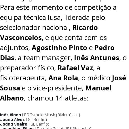
Para este momento de competição a
equipa técnica lusa, liderada pelo
selecionador nacional,
Ricardo
Vasconcelos
, e que conta com os
adjuntos,
Agostinho Pinto
e
Pedro
Dias
, a team manager,
Inês Antunes
, o
preparador físico,
Rafael Vaz
, a
fisioterapeuta,
Ana Rola
, o médico
José
Sousa
e o vice-presidente,
Manuel
Albano
, chamou 14 atletas:
Inês Viana
| BC Tsmoki-Minsk (Bielorrússia)
Joana Alves
| SL Benfica
Joana Soeiro
| SL Benfica
Josephine Filipe
| Domusa Teknik ISB (Espanha)