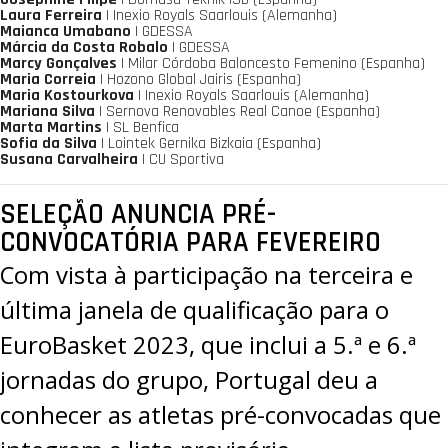
Laura Ferreira
| Inexio Royals Saarlouis (Alemanha)
Maianca Umabano
| GDESSA
Márcia da Costa Robalo
| GDESSA
Marcy Gonçalves
| Milar Córdoba Baloncesto Femenino (Espanha)
Maria Correia
| Hozono Global Jairis (Espanha)
Maria Kostourkova
| Inexio Royals Saarlouis (Alemanha)
Mariana Silva
| Sernova Renovables Real Canoe (Espanha)
Marta Martins
| SL Benfica
Sofia da Silva
| Lointek Gernika Bizkaia (Espanha)
Susana Carvalheira
| CU Sportiva
SELEÇÃO ANUNCIA PRÉ-
CONVOCATÓRIA PARA FEVEREIRO
Com vista à participação na terceira e
última janela de qualificação para o
EuroBasket 2023
, que inclui a 5.ª e 6.ª
jornadas do grupo, Portugal deu a
conhecer as atletas pré-convocadas que